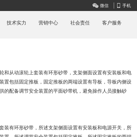
微信
手机
公司新闻
行业新闻
技术实力
营销中心
社会责任
客户服务
轮和从动滚轮上套装有环形砂带，支架侧面设置有安装板和电
装置包括固定推板，固定推板的两端设置有导板，导板内侧设
供的配备调节安全装置的平面砂带机，避免操作人员接触砂
套装有环形砂带，所述支架侧面设置有安装板和电源开关，所
装置，所述调节安全装置包括固定推板，所述固定推板的两端