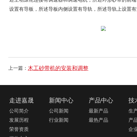
设置有导板，所述导板内侧设置有导轨，所述导轨上设置有
木工砂带机的安装和调整
上一篇：
走进嘉晟
新闻中心
产品中心
技
公司简介
公司新闻
最新产品
生
发展历程
行业新闻
最热产品
产
荣誉资质
企